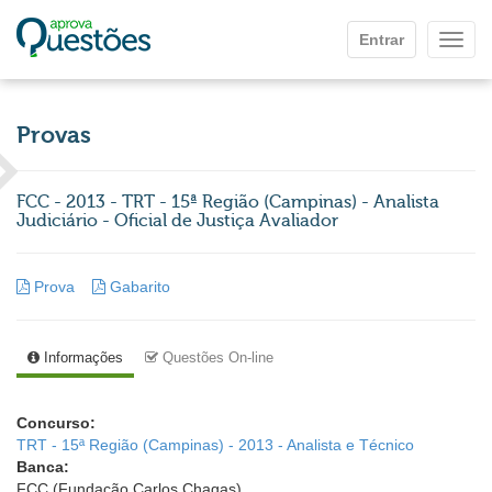
Ir para o conteúdo principal
Entrar
Mostr
Provas
FCC - 2013 - TRT - 15ª Região (Campinas) - Analista
Judiciário - Oficial de Justiça Avaliador
Prova
Gabarito
Informações
Questões On-line
Concurso:
TRT - 15ª Região (Campinas) - 2013 - Analista e Técnico
Banca:
FCC (Fundação Carlos Chagas)