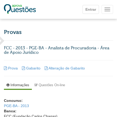
Ir para o conteúdo principal
Entrar
Mostr
Provas
FCC - 2013 - PGE-BA - Analista de Procuradoria - Área
de Apoio Jurídico
Prova
Gabarito
Alteração de Gabarito
Informações
Questões On-line
Concurso:
PGE-BA - 2013
Banca:
FCC (Fundação Carlos Chagas)