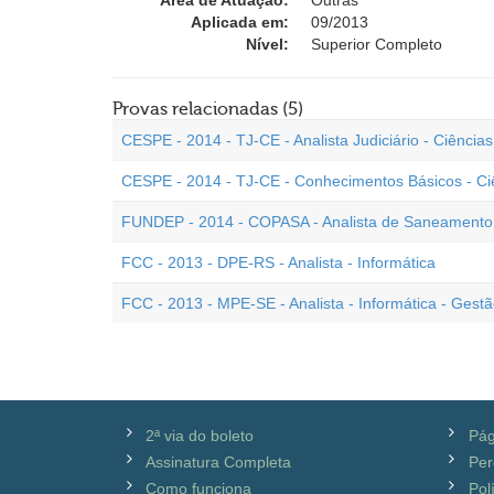
Área de Atuação:
Outras
Aplicada em:
09/2013
Nível:
Superior Completo
Provas relacionadas (5)
CESPE - 2014 - TJ-CE - Analista Judiciário - Ciênci
CESPE - 2014 - TJ-CE - Conhecimentos Básicos - C
FUNDEP - 2014 - COPASA - Analista de Saneamento 
FCC - 2013 - DPE-RS - Analista - Informática
FCC - 2013 - MPE-SE - Analista - Informática - Gestã
2ª via do boleto
Pág
Assinatura Completa
Per
Como funciona
Pol