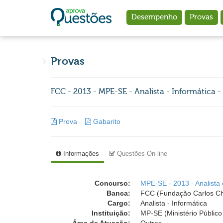
Ir para o conteúdo principal
Desempenho
Provas
Provas
FCC - 2013 - MPE-SE - Analista - Informática -
Prova
Gabarito
Informações
Questões On-line
Concurso:
MPE-SE - 2013 - Analista
Banca:
FCC (Fundação Carlos C
Cargo:
Analista - Informática
Instituição:
MP-SE (Ministério Público