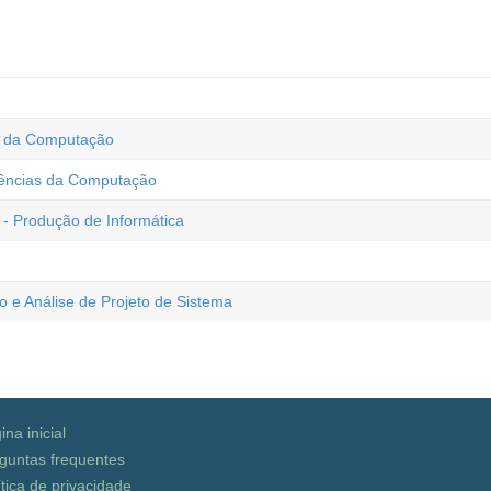
as da Computação
iências da Computação
- Produção de Informática
o e Análise de Projeto de Sistema
ina inicial
guntas frequentes
ítica de privacidade