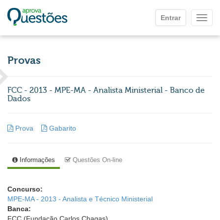
Ir para o conteúdo principal
Entrar
Mostr
Provas
FCC - 2013 - MPE-MA - Analista Ministerial - Banco de
Dados
Prova
Gabarito
Informações
Questões On-line
Concurso:
MPE-MA - 2013 - Analista e Técnico Ministerial
Banca:
FCC (Fundação Carlos Chagas)