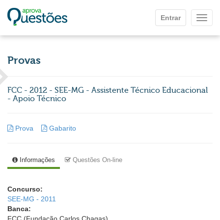
Ir para o conteúdo principal
Entrar
Mostr
Provas
FCC - 2012 - SEE-MG - Assistente Técnico Educacional
- Apoio Técnico
Prova
Gabarito
Informações
Questões On-line
Concurso:
SEE-MG - 2011
Banca:
FCC (Fundação Carlos Chagas)