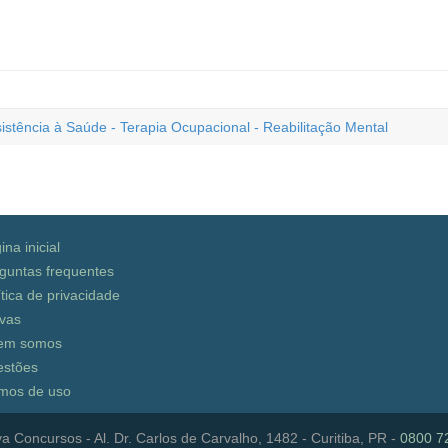
stência à Saúde - Terapia Ocupacional - Reabilitação Mental
ina inicial
guntas frequentes
ítica de privacidade
vas
em somos
stões
mos de uso
a Concursos - Al. Dr. Carlos de Carvalho, 1482 - Curitiba, PR -
0800 7