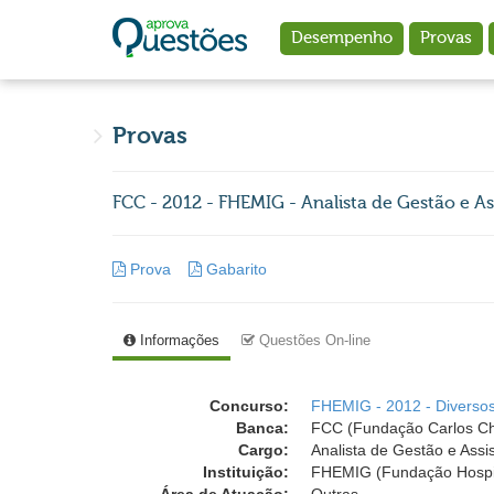
Ir para o conteúdo principal
Desempenho
Provas
Provas
FCC - 2012 - FHEMIG - Analista de Gestão e As
Prova
Gabarito
Informações
Questões On-line
Concurso:
FHEMIG - 2012 - Diverso
Banca:
FCC (Fundação Carlos C
Cargo:
Analista de Gestão e Assi
Instituição:
FHEMIG (Fundação Hospit