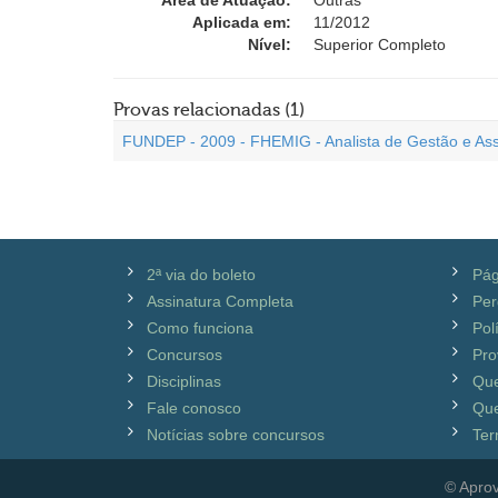
Área de Atuação:
Outras
Aplicada em:
11/2012
Nível:
Superior Completo
Provas relacionadas (1)
FUNDEP - 2009 - FHEMIG - Analista de Gestão e Assi
2ª via do boleto
Pág
Assinatura Completa
Per
Como funciona
Pol
Concursos
Pro
Disciplinas
Qu
Fale conosco
Que
Notícias sobre concursos
Ter
© Aprov