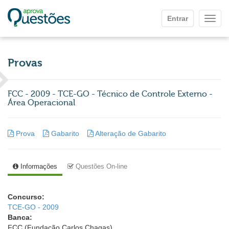
Ir para o conteúdo principal
Entrar
Mostr
Provas
FCC - 2009 - TCE-GO - Técnico de Controle Externo -
Área Operacional
Prova
Gabarito
Alteração de Gabarito
Informações
Questões On-line
Concurso:
TCE-GO - 2009
Banca:
FCC (Fundação Carlos Chagas)