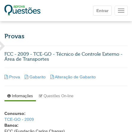
Ir para o conteúdo principal
Entrar
Mostr
Provas
FCC - 2009 - TCE-GO - Técnico de Controle Externo -
Área de Transportes
Prova
Gabarito
Alteração de Gabarito
Informações
Questões On-line
Concurso:
TCE-GO - 2009
Banca:
FCC (Fundação Carlos Chagas)