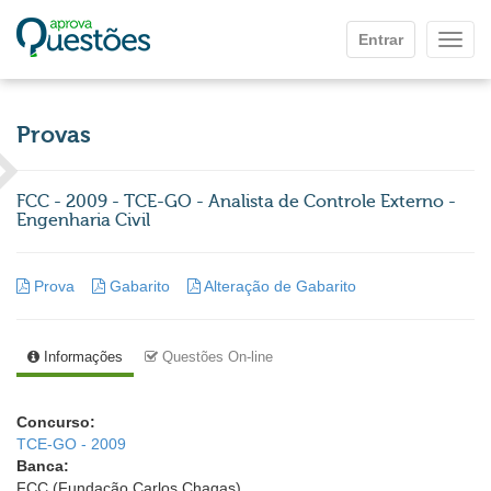
Ir para o conteúdo principal
Entrar
Mostr
Provas
FCC - 2009 - TCE-GO - Analista de Controle Externo -
Engenharia Civil
Prova
Gabarito
Alteração de Gabarito
Informações
Questões On-line
Concurso:
TCE-GO - 2009
Banca:
FCC (Fundação Carlos Chagas)