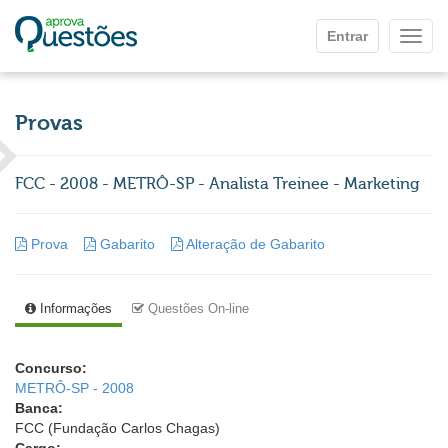
Ir para o conteúdo principal
Entrar
Mostr
Provas
FCC - 2008 - METRÔ-SP - Analista Treinee - Marketing
Prova
Gabarito
Alteração de Gabarito
Informações
Questões On-line
Concurso:
METRÔ-SP - 2008
Banca:
FCC (Fundação Carlos Chagas)