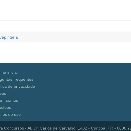
Capintaria
ina inicial
guntas frequentes
ítica de privacidade
vas
em somos
stões
mos de uso
a Concursos - Al. Dr. Carlos de Carvalho, 1482 - Curitiba, PR -
0800 7