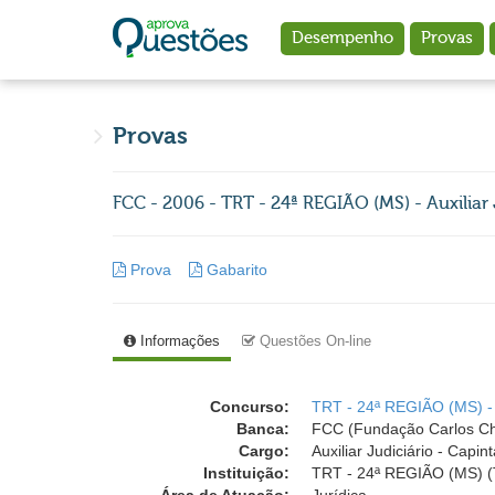
Ir para o conteúdo principal
Desempenho
Provas
Provas
FCC - 2006 - TRT - 24ª REGIÃO (MS) - Auxiliar 
Prova
Gabarito
Informações
Questões On-line
Concurso:
TRT - 24ª REGIÃO (MS) -
Banca:
FCC (Fundação Carlos C
Cargo:
Auxiliar Judiciário - Capint
Instituição:
TRT - 24ª REGIÃO (MS) (T