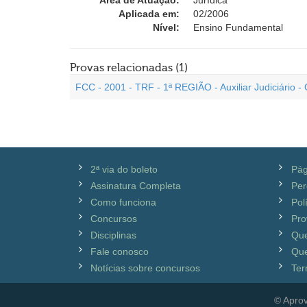
Área de Atuação:
Jurídica
Aplicada em:
02/2006
Nível:
Ensino Fundamental
Provas relacionadas (1)
FCC - 2001 - TRF - 1ª REGIÃO - Auxiliar Judiciário - 
2ª via do boleto
Pág
Assinatura Completa
Per
Como funciona
Pol
Concursos
Pro
Disciplinas
Qu
Fale conosco
Que
Notícias sobre concursos
Ter
© Aprov