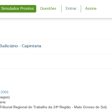
Simulados Prontos
Questões
Entrar
Assine
Judiciário - Capintaria
 2006
hagas)
aria
ribunal Regional do Trabalho da 24ª Região - Mato Grosso do Sul)