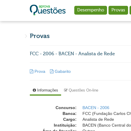
Ir para o conteúdo principal
Desempenho
Provas
Provas
FCC - 2006 - BACEN - Analista de Rede
Prova
Gabarito
Informações
Questões On-line
Concurso:
BACEN - 2006
Banca:
FCC (Fundação Carlos C
Cargo:
Analista de Rede
Instituição:
BACEN (Banco Central do 