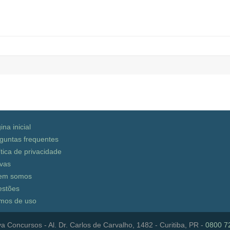
ina inicial
guntas frequentes
ítica de privacidade
vas
em somos
stões
mos de uso
a Concursos - Al. Dr. Carlos de Carvalho, 1482 - Curitiba, PR -
0800 7