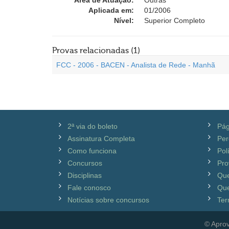
Área de Atuação:
Outras
Aplicada em:
01/2006
Nível:
Superior Completo
Provas relacionadas (1)
FCC - 2006 - BACEN - Analista de Rede - Manhã
2ª via do boleto
Pág
Assinatura Completa
Per
Como funciona
Pol
Concursos
Pro
Disciplinas
Qu
Fale conosco
Que
Notícias sobre concursos
Ter
© Aprov