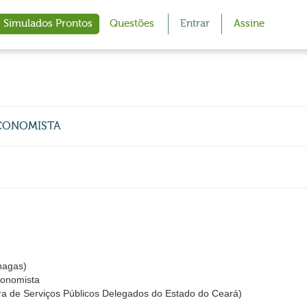
Simulados Prontos
Questões
Entrar
Assine
 ECONOMISTA
hagas)
conomista
a de Serviços Públicos Delegados do Estado do Ceará)