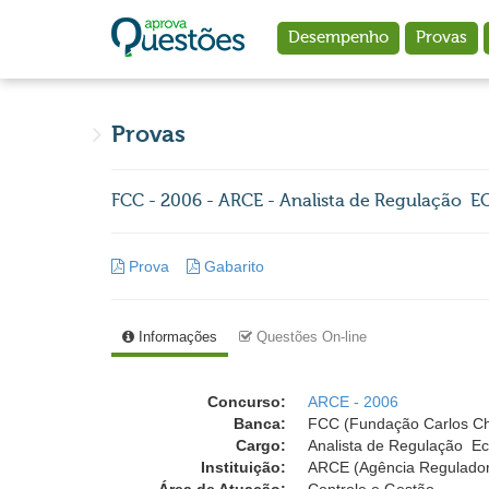
Ir para o conteúdo principal
Desempenho
Provas
Provas
FCC - 2006 - ARCE - Analista de Regulação 
Prova
Gabarito
Informações
Questões On-line
Concurso:
ARCE - 2006
Banca:
FCC (Fundação Carlos C
Cargo:
Analista de Regulação  E
Instituição:
ARCE (Agência Regulador