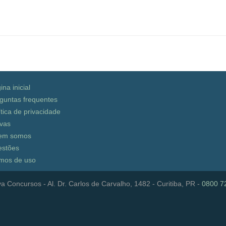
ina inicial
guntas frequentes
ítica de privacidade
vas
em somos
stões
mos de uso
a Concursos - Al. Dr. Carlos de Carvalho, 1482 - Curitiba, PR -
0800 7