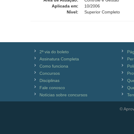
Área de Atuação:
Controle e Gestão
Aplicada em:
10/2006
Nível:
Superior Completo
2ª via do boleto
Pág
Assinatura Completa
Per
Como funciona
Pol
Concursos
Pro
Disciplinas
Qu
Fale conosco
Que
Notícias sobre concursos
Ter
© Aprov