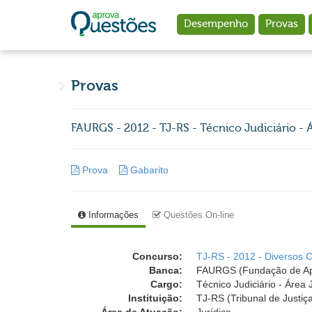
Ir para o conteúdo principal
Desempenho
Provas
Provas
FAURGS - 2012 - TJ-RS - Técnico Judiciário - Á
Prova
Gabarito
Informações
Questões On-line
Concurso:
TJ-RS - 2012 - Diversos 
Banca:
FAURGS (Fundação de Apo
Cargo:
Técnico Judiciário - Área J
Instituição:
TJ-RS (Tribunal de Justiç