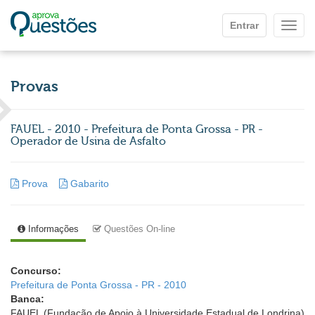
Ir para o conteúdo principal
Entrar
Mostr
Provas
FAUEL - 2010 - Prefeitura de Ponta Grossa - PR -
Operador de Usina de Asfalto
Prova
Gabarito
Informações
Questões On-line
Concurso:
Prefeitura de Ponta Grossa - PR - 2010
Banca:
FAUEL (Fundação de Apoio à Universidade Estadual de Londrina)