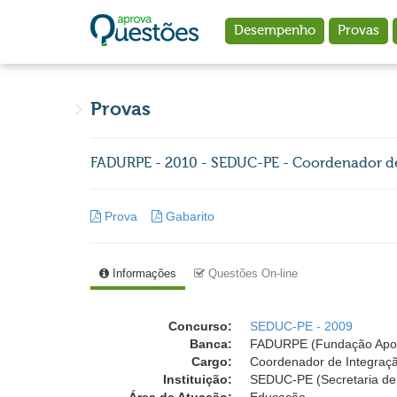
Ir para o conteúdo principal
Desempenho
Provas
Provas
FADURPE - 2010 - SEDUC-PE - Coordenador d
Prova
Gabarito
Informações
Questões On-line
Concurso:
SEDUC-PE - 2009
Banca:
FADURPE (Fundação Apolô
Cargo:
Coordenador de Integraç
Instituição:
SEDUC-PE (Secretaria d