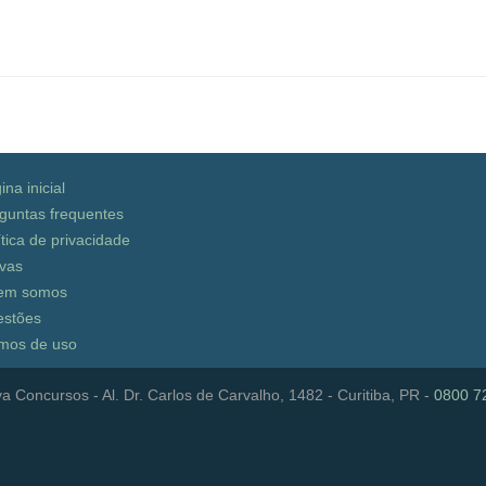
ina inicial
guntas frequentes
ítica de privacidade
vas
em somos
stões
mos de uso
a Concursos - Al. Dr. Carlos de Carvalho, 1482 - Curitiba, PR -
0800 7