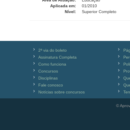
Área de Atuação:
Educação
Aplicada em:
01/2010
Nível:
Superior Completo
2ª via do boleto
Pág
Assinatura Completa
Per
Como funciona
Pol
Concursos
Pro
Disciplinas
Qu
Fale conosco
Que
Notícias sobre concursos
Ter
© Aprov