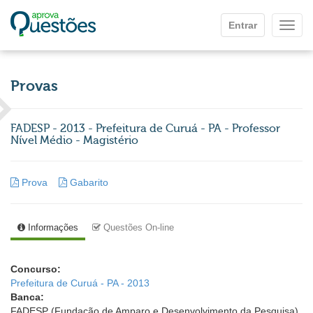
Ir para o conteúdo principal
Entrar
Mostr
Provas
FADESP - 2013 - Prefeitura de Curuá - PA - Professor
Nível Médio - Magistério
Prova
Gabarito
Informações
Questões On-line
Concurso:
Prefeitura de Curuá - PA - 2013
Banca:
FADESP (Fundação de Amparo e Desenvolvimento da Pesquisa)