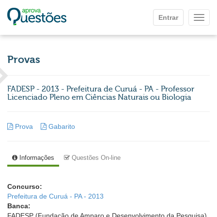
Ir para o conteúdo principal
Entrar
Mostr
Provas
FADESP - 2013 - Prefeitura de Curuá - PA - Professor
Licenciado Pleno em Ciências Naturais ou Biologia
Prova
Gabarito
Informações
Questões On-line
Concurso:
Prefeitura de Curuá - PA - 2013
Banca:
FADESP (Fundação de Amparo e Desenvolvimento da Pesquisa)