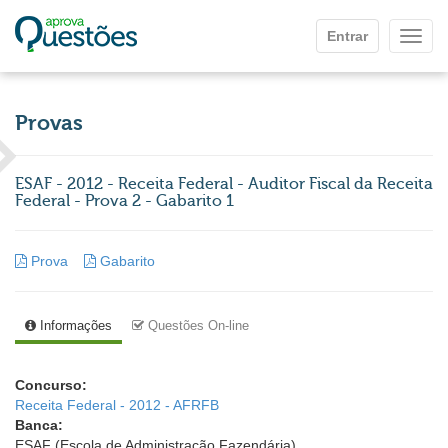
Ir para o conteúdo principal
Entrar
Mostr
Provas
ESAF - 2012 - Receita Federal - Auditor Fiscal da Receita
Federal - Prova 2 - Gabarito 1
Prova
Gabarito
Informações
Questões On-line
Concurso:
Receita Federal - 2012 - AFRFB
Banca:
ESAF (Escola de Administração Fazendária)