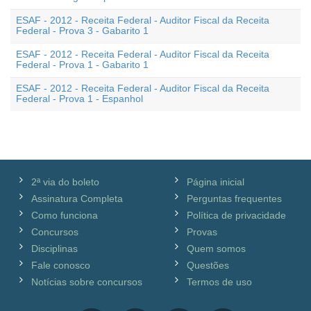
ESAF - 2012 - Receita Federal - Auditor Fiscal da Receita
Federal - Prova 3 - Gabarito 1
ESAF - 2012 - Receita Federal - Auditor Fiscal da Receita
Federal - Prova 1 - Gabarito 1
ESAF - 2012 - Receita Federal - Auditor Fiscal da Receita
Federal - Prova 1 - Espanhol
2ª via do boleto
Página inicial
Assinatura Completa
Perguntas frequentes
Como funciona
Política de privacidade
Concursos
Provas
Disciplinas
Quem somos
Fale conosco
Questões
Notícias sobre concursos
Termos de uso