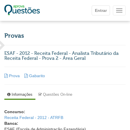
Ir para o conteúdo principal
Entrar
Mostr
Provas
ESAF - 2012 - Receita Federal - Analista Tributário da
Receita Federal - Prova 2 - Área Geral
Prova
Gabarito
Informações
Questões On-line
Concurso:
Receita Federal - 2012 - ATRFB
Banca:
ESAF (Escola de Administração Fazendária)