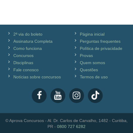
2ª via do boleto
Página inicial
Assinatura Completa
Perguntas frequentes
Como funciona
Política de privacidade
Concursos
Provas
Disciplinas
Quem somos
Fale conosco
Questões
Notícias sobre concursos
Termos de uso
© Aprova Concursos - Al. Dr. Carlos de Carvalho, 1482 - Curitiba,
PR -
0800 727 6282