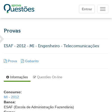
Ir para o conteúdo principal
Entrar
Mostr
Provas
ESAF - 2012 - MI - Engenheiro - Telecomunicações
Prova
Gabarito
Informações
Questões On-line
Concurso:
MI - 2012
Banca:
ESAF (Escola de Administração Fazendária)