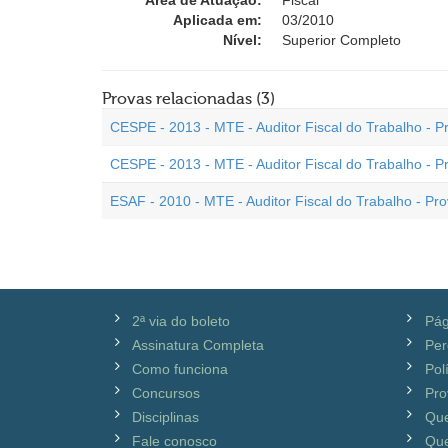
Área de Atuação:
Fiscal
Aplicada em:
03/2010
Nível:
Superior Completo
Provas relacionadas (3)
CESPE - 2013 - MTE - Auditor Fiscal do Trabalho - P
CESPE - 2013 - MTE - Auditor Fiscal do Trabalho - P
ESAF - 2010 - MTE - Auditor Fiscal do Trabalho - Pro
2ª via do boleto
Pág
Assinatura Completa
Per
Como funciona
Pol
Concursos
Pro
Disciplinas
Qu
Fale conosco
Que