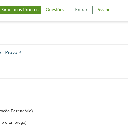
Simulados Prontos
Questões
Entrar
Assine
 - Prova 2
ração Fazendária)
lho e Emprego)