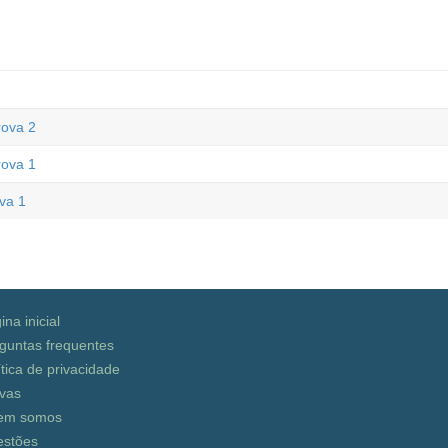
rova 2
rova 1
va 1
ina inicial
guntas frequentes
ítica de privacidade
vas
em somos
stões