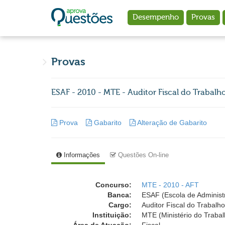
Ir para o conteúdo principal
Desempenho
Provas
Provas
ESAF - 2010 - MTE - Auditor Fiscal do Trabalho
Prova
Gabarito
Alteração de Gabarito
Informações
Questões On-line
Concurso:
MTE - 2010 - AFT
Banca:
ESAF (Escola de Administ
Cargo:
Auditor Fiscal do Trabalho
Instituição:
MTE (Ministério do Traba