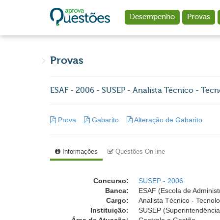
Ir para o conteúdo principal
Desempenho
Provas
Provas
ESAF - 2006 - SUSEP - Analista Técnico - Tecn
Prova
Gabarito
Alteração de Gabarito
Informações
Questões On-line
Concurso:
SUSEP - 2006
Banca:
ESAF (Escola de Administ
Cargo:
Analista Técnico - Tecnol
Instituição:
SUSEP (Superintendência