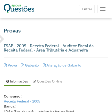
Ir para o conteúdo principal
Entrar
Mostr
Provas
ESAF - 2005 - Receita Federal - Auditor Fiscal da
Receita Federal - Área Tributária e Aduaneira
Prova
Gabarito
Alteração de Gabarito
Informações
Questões On-line
Concurso:
Receita Federal - 2005
Banca:
ESAF (Escola de Administração Fazendária)