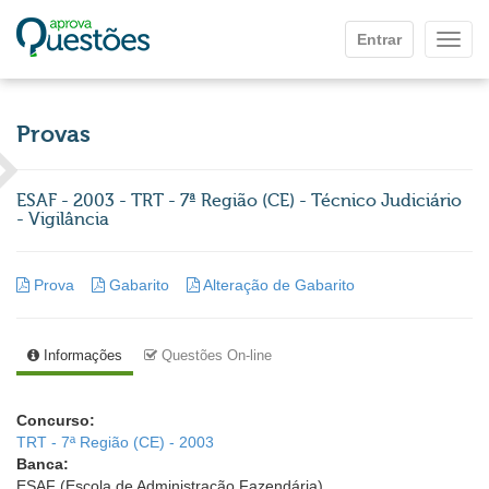
Ir para o conteúdo principal
Entrar
Mostr
Provas
ESAF - 2003 - TRT - 7ª Região (CE) - Técnico Judiciário
- Vigilância
Prova
Gabarito
Alteração de Gabarito
Informações
Questões On-line
Concurso:
TRT - 7ª Região (CE) - 2003
Banca:
ESAF (Escola de Administração Fazendária)