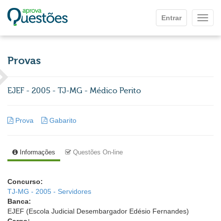
Ir para o conteúdo principal
Entrar
Mostr
Provas
EJEF - 2005 - TJ-MG - Médico Perito
Prova
Gabarito
Informações
Questões On-line
Concurso:
TJ-MG - 2005 - Servidores
Banca:
EJEF (Escola Judicial Desembargador Edésio Fernandes)