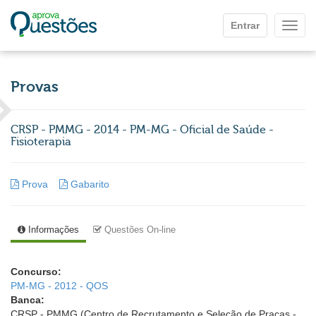
Ir para o conteúdo principal
Entrar
Mostr
Provas
CRSP - PMMG - 2014 - PM-MG - Oficial de Saúde -
Fisioterapia
Prova
Gabarito
Informações
Questões On-line
Concurso:
PM-MG - 2012 - QOS
Banca:
CRSP - PMMG (Centro de Recrutamento e Seleção de Praças -