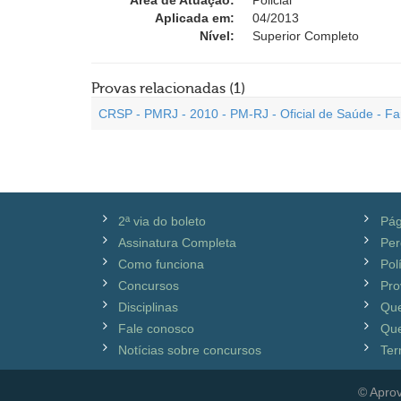
Área de Atuação:
Policial
Aplicada em:
04/2013
Nível:
Superior Completo
Provas relacionadas (1)
CRSP - PMRJ - 2010 - PM-RJ - Oficial de Saúde - Fa
2ª via do boleto
Pág
Assinatura Completa
Per
Como funciona
Pol
Concursos
Pro
Disciplinas
Qu
Fale conosco
Que
Notícias sobre concursos
Ter
© Aprov