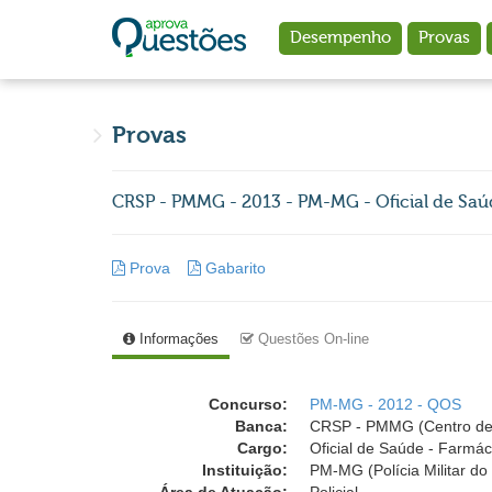
Ir para o conteúdo principal
Desempenho
Provas
Provas
CRSP - PMMG - 2013 - PM-MG - Oficial de Saú
Prova
Gabarito
Informações
Questões On-line
Concurso:
PM-MG - 2012 - QOS
Banca:
CRSP - PMMG (Centro de
Cargo:
Oficial de Saúde - Farmác
Instituição:
PM-MG (Polícia Militar do