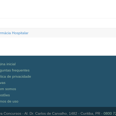
rmácia Hospitalar
ina inicial
guntas frequentes
ítica de privacidade
vas
em somos
stões
mos de uso
a Concursos - Al. Dr. Carlos de Carvalho, 1482 - Curitiba, PR -
0800 7