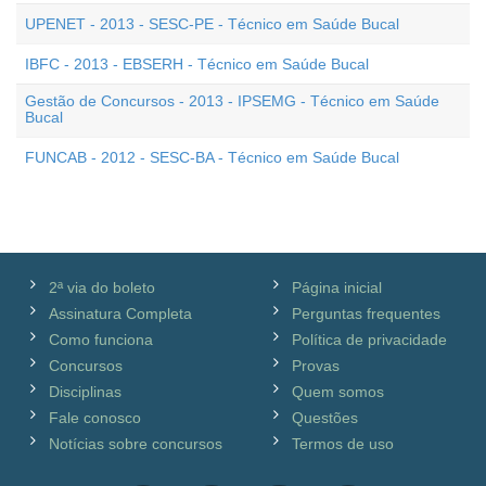
UPENET - 2013 - SESC-PE - Técnico em Saúde Bucal
IBFC - 2013 - EBSERH - Técnico em Saúde Bucal
Gestão de Concursos - 2013 - IPSEMG - Técnico em Saúde
Bucal
FUNCAB - 2012 - SESC-BA - Técnico em Saúde Bucal
2ª via do boleto
Página inicial
Assinatura Completa
Perguntas frequentes
Como funciona
Política de privacidade
Concursos
Provas
Disciplinas
Quem somos
Fale conosco
Questões
Notícias sobre concursos
Termos de uso