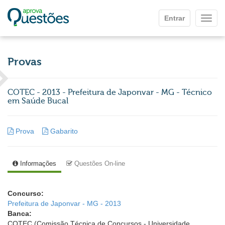
Ir para o conteúdo principal
Entrar
Mostr
Provas
COTEC - 2013 - Prefeitura de Japonvar - MG - Técnico
em Saúde Bucal
Prova
Gabarito
Informações
Questões On-line
Concurso:
Prefeitura de Japonvar - MG - 2013
Banca:
COTEC (Comissão Técnica de Concursos - Universidade