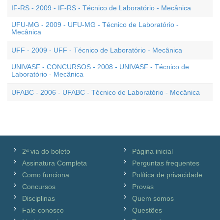
IF-RS - 2009 - IF-RS - Técnico de Laboratório - Mecânica
UFU-MG - 2009 - UFU-MG - Técnico de Laboratório -
Mecânica
UFF - 2009 - UFF - Técnico de Laboratório - Mecânica
UNIVASF - CONCURSOS - 2008 - UNIVASF - Técnico de
Laboratório - Mecânica
UFABC - 2006 - UFABC - Técnico de Laboratório - Mecânica
2ª via do boleto
Página inicial
Assinatura Completa
Perguntas frequentes
Como funciona
Política de privacidade
Concursos
Provas
Disciplinas
Quem somos
Fale conosco
Questões