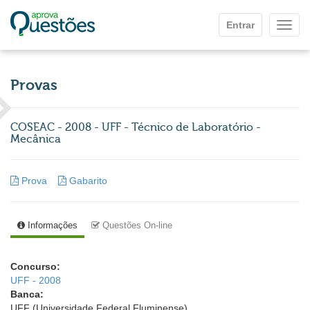
Ir para o conteúdo principal
Entrar
Mostr
Provas
COSEAC - 2008 - UFF - Técnico de Laboratório -
Mecânica
Prova
Gabarito
Informações
Questões On-line
Concurso:
UFF - 2008
Banca:
UFF (Universidade Federal Fluminense)