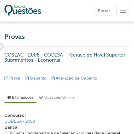
Ir para o conteúdo principal
Entrar
Mostr
Provas
COSEAC - 2008 - CODESA - Técnico de Nível Superior -
Suprimentos - Economia
Prova
Gabarito
Alteração de Gabarito
Informações
Questões On-line
Concurso:
CODESA - 2008
Banca:
COSEAC (Coordenadoria de Seleção - Universidade Federal