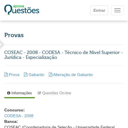
Ir para o conteúdo principal
Entrar
Mostr
Provas
COSEAC - 2008 - CODESA - Técnico de Nível Superior -
Jurídica - Especialização
Prova
Gabarito
Alteração de Gabarito
Informações
Questões On-line
Concurso:
CODESA - 2008
Banca:
COSEAC (Coordenadoria de Seleção - Universidade Federal