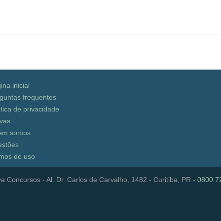
ina inicial
guntas frequentes
ítica de privacidade
vas
em somos
stões
mos de uso
a Concursos - Al. Dr. Carlos de Carvalho, 1482 - Curitiba, PR -
0800 7