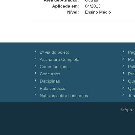
Área de Atuação:
Outras
Aplicada em:
04/2013
Nível:
Ensino Médio
2ª via do boleto
Pág
Assinatura Completa
Per
Como funciona
Pol
Concursos
Pro
Disciplinas
Qu
Fale conosco
Que
Notícias sobre concursos
Ter
© Aprov