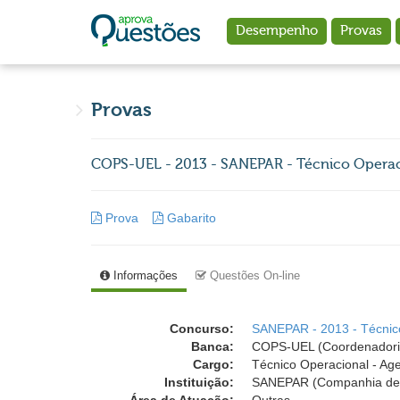
Ir para o conteúdo principal
Desempenho
Provas
Provas
COPS-UEL - 2013 - SANEPAR - Técnico Operac
Prova
Gabarito
Informações
Questões On-line
Concurso:
SANEPAR - 2013 - Técnic
Banca:
COPS-UEL (Coordenadoria 
Cargo:
Técnico Operacional - Ag
Instituição:
SANEPAR (Companhia de