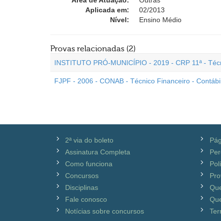
Área de Atuação:
Outras
Aplicada em:
02/2013
Nível:
Ensino Médio
Provas relacionadas (2)
INSTITUTO PRÓ-MUNICÍPIO - 2019 - CRP 11ª - Técn
FJPF - 2006 - CONAB - Técnico Financeiro - Contábi
2ª via do boleto
Pág
Assinatura Completa
Per
Como funciona
Pol
Concursos
Pro
Disciplinas
Qu
Fale conosco
Que
Notícias sobre concursos
Ter