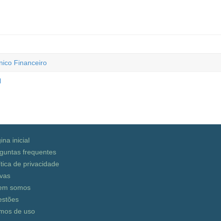
ico Financeiro
l
ina inicial
guntas frequentes
ítica de privacidade
vas
em somos
stões
mos de uso