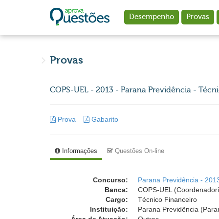
Ir para o conteúdo principal
Desempenho
Provas
Provas
COPS-UEL - 2013 - Parana Previdência - Técni
Prova
Gabarito
Informações
Questões On-line
Concurso:
Parana Previdência - 201
Banca:
COPS-UEL (Coordenadoria 
Cargo:
Técnico Financeiro
Instituição:
Parana Previdência (Para