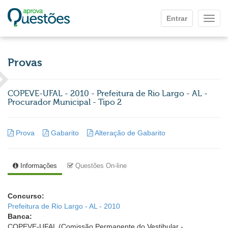
Ir para o conteúdo principal
Entrar
Mostr
Provas
COPEVE-UFAL - 2010 - Prefeitura de Rio Largo - AL -
Procurador Municipal - Tipo 2
Prova
Gabarito
Alteração de Gabarito
Informações
Questões On-line
Concurso:
Prefeitura de Rio Largo - AL - 2010
Banca:
COPEVE-UFAL (Comissão Permanente do Vestibular -