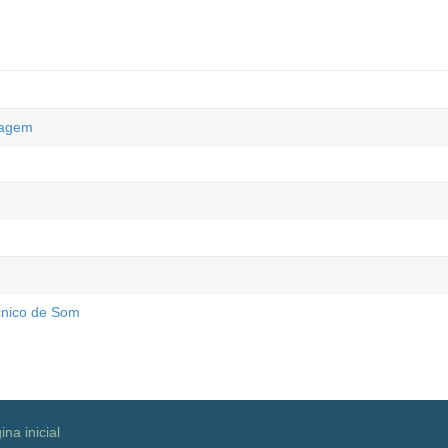
magem
cnico de Som
ina inicial