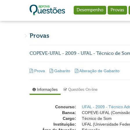
Ir para o conteúdo principal
Desempenho
Provas
Provas
COPEVE-UFAL - 2009 - UFAL - Técnico de So
Prova
Gabarito
Alteração de Gabarito
Informações
Questões On-line
Concurso:
UFAL - 2009 - Técnico Adm
Banca:
COPEVE-UFAL (Comissão P
Cargo:
Técnico de Som
Instituição:
UFAL (Universidade Feder