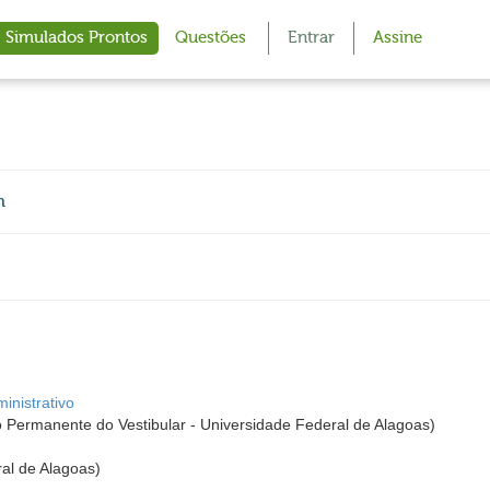
Simulados Prontos
Questões
Entrar
Assine
m
inistrativo
ermanente do Vestibular - Universidade Federal de Alagoas)
al de Alagoas)