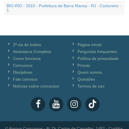
BIO-RIO - 2010 - Prefeitura de Barra Mansa - RJ - Costureiro -
1
2ª via do boleto
Página inicial
Assinatura Completa
Perguntas frequentes
Como funciona
Política de privacidade
Concursos
Provas
Disciplinas
Quem somos
Fale conosco
Questões
Notícias sobre concursos
Termos de uso
© Aprova Concursos - Al. Dr. Carlos de Carvalho, 1482 - Curitiba,