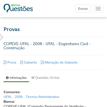
Ir para o conteúdo principal
Entrar
Mostr
Provas
COPEVE-UFAL - 2008 - UFAL - Engenheiro Civil -
Construção
Prova
Gabarito
Alteração de Gabarito
Informações
Questões On-line
Concurso:
UFAL - 2008 - Técnico Administrativo
Banca:
COPEVE-UFAL (Comissão Permanente do Vestibular -