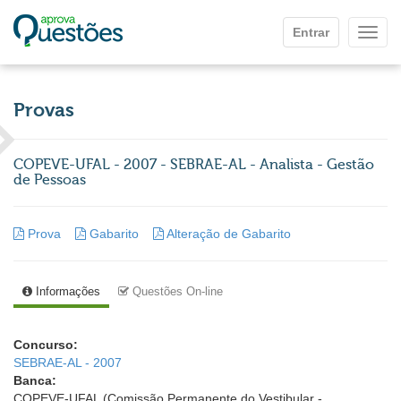
Ir para o conteúdo principal
Entrar
Mostr
Provas
COPEVE-UFAL - 2007 - SEBRAE-AL - Analista - Gestão
de Pessoas
Prova
Gabarito
Alteração de Gabarito
Informações
Questões On-line
Concurso:
SEBRAE-AL - 2007
Banca:
COPEVE-UFAL (Comissão Permanente do Vestibular -