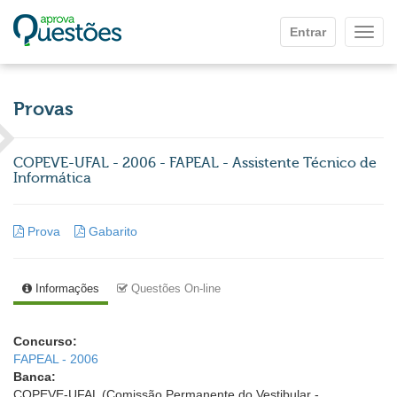
Ir para o conteúdo principal
Entrar
Mostr
Provas
COPEVE-UFAL - 2006 - FAPEAL - Assistente Técnico de
Informática
Prova
Gabarito
Informações
Questões On-line
Concurso:
FAPEAL - 2006
Banca:
COPEVE-UFAL (Comissão Permanente do Vestibular -