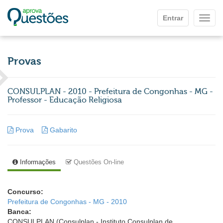
Ir para o conteúdo principal
Entrar
Mostr
Provas
CONSULPLAN - 2010 - Prefeitura de Congonhas - MG -
Professor - Educação Religiosa
Prova
Gabarito
Informações
Questões On-line
Concurso:
Prefeitura de Congonhas - MG - 2010
Banca:
CONSULPLAN (Consulplan - Instituto Consulplan de