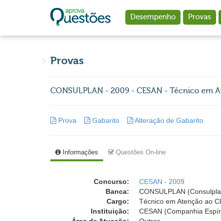
Ir para o conteúdo principal
Desempenho
Provas
Provas
CONSULPLAN - 2009 - CESAN - Técnico em At
Prova
Gabarito
Alteração de Gabarito
Informações
Questões On-line
Concurso:
CESAN - 2009
Banca:
CONSULPLAN (Consulplan -
Cargo:
Técnico em Atenção ao Cl
Instituição:
CESAN (Companhia Espír