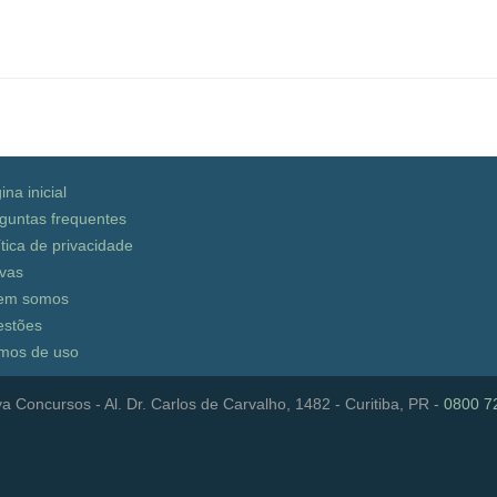
ina inicial
guntas frequentes
ítica de privacidade
vas
em somos
stões
mos de uso
a Concursos - Al. Dr. Carlos de Carvalho, 1482 - Curitiba, PR -
0800 7