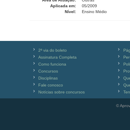
Área de Atuação:
Outras
Aplicada em:
05/2009
Nível:
Ensino Médio
2ª via do boleto
Pág
Assinatura Completa
Per
Como funciona
Pol
Concursos
Pro
Disciplinas
Qu
Fale conosco
Que
Notícias sobre concursos
Ter
© Aprov