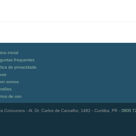
ina inicial
guntas frequentes
ítica de privacidade
vas
em somos
stões
mos de uso
a Concursos - Al. Dr. Carlos de Carvalho, 1482 - Curitiba, PR -
0800 7