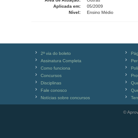
Área de Atuação:
Outras
Aplicada em:
05/2009
Nível:
Ensino Médio
2ª via do boleto
Pág
Assinatura Completa
Per
Como funciona
Pol
Concursos
Pro
Disciplinas
Qu
Fale conosco
Que
Notícias sobre concursos
Ter
© Aprov