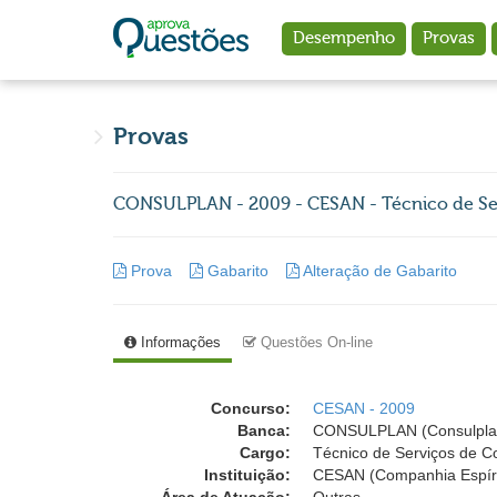
Ir para o conteúdo principal
Desempenho
Provas
Provas
CONSULPLAN - 2009 - CESAN - Técnico de Se
Prova
Gabarito
Alteração de Gabarito
Informações
Questões On-line
Concurso:
CESAN - 2009
Banca:
CONSULPLAN (Consulplan -
Cargo:
Técnico de Serviços de 
Instituição:
CESAN (Companhia Espír