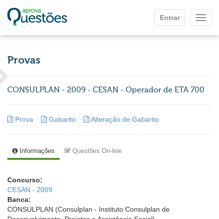
Ir para o conteúdo principal
Entrar
Mostr
Provas
CONSULPLAN - 2009 - CESAN - Operador de ETA 700
Prova
Gabarito
Alteração de Gabarito
Informações
Questões On-line
Concurso:
CESAN - 2009
Banca:
CONSULPLAN (Consulplan - Instituto Consulplan de