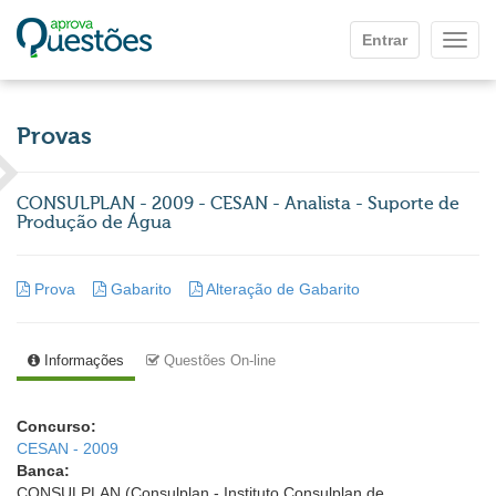
Ir para o conteúdo principal
Entrar
Mostr
Provas
CONSULPLAN - 2009 - CESAN - Analista - Suporte de
Produção de Água
Prova
Gabarito
Alteração de Gabarito
Informações
Questões On-line
Concurso:
CESAN - 2009
Banca:
CONSULPLAN (Consulplan - Instituto Consulplan de