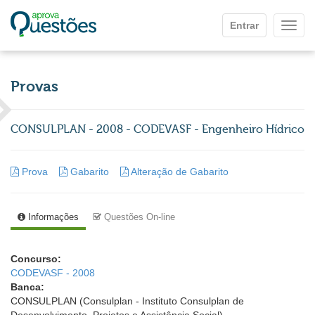
Ir para o conteúdo principal
Entrar
Mostr
Provas
CONSULPLAN - 2008 - CODEVASF - Engenheiro Hídrico
Prova
Gabarito
Alteração de Gabarito
Informações
Questões On-line
Concurso:
CODEVASF - 2008
Banca:
CONSULPLAN (Consulplan - Instituto Consulplan de