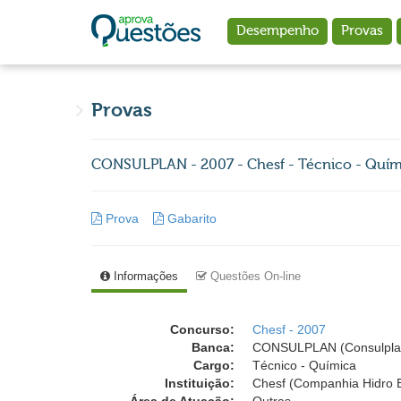
Ir para o conteúdo principal
Desempenho
Provas
Provas
CONSULPLAN - 2007 - Chesf - Técnico - Quím
Prova
Gabarito
Informações
Questões On-line
Concurso:
Chesf - 2007
Banca:
CONSULPLAN (Consulplan -
Cargo:
Técnico - Química
Instituição:
Chesf (Companhia Hidro E