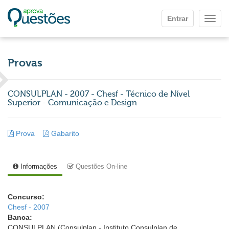
Ir para o conteúdo principal
Entrar
Mostr
Provas
CONSULPLAN - 2007 - Chesf - Técnico de Nível
Superior - Comunicação e Design
Prova
Gabarito
Informações
Questões On-line
Concurso:
Chesf - 2007
Banca:
CONSULPLAN (Consulplan - Instituto Consulplan de