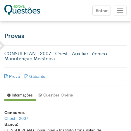
Ir para o conteúdo principal
Entrar
Mostr
Provas
CONSULPLAN - 2007 - Chesf - Auxiliar Técnico -
Manutenção Mecânica
Prova
Gabarito
Informações
Questões On-line
Concurso:
Chesf - 2007
Banca:
CONSULPLAN (Consulplan - Instituto Consulplan de