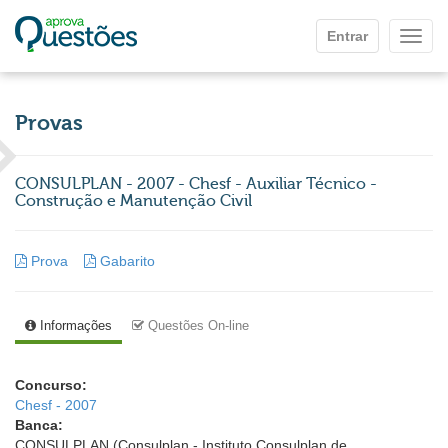
Ir para o conteúdo principal
Entrar
Mostr
Provas
CONSULPLAN - 2007 - Chesf - Auxiliar Técnico -
Construção e Manutenção Civil
Prova
Gabarito
Informações
Questões On-line
Concurso:
Chesf - 2007
Banca:
CONSULPLAN (Consulplan - Instituto Consulplan de